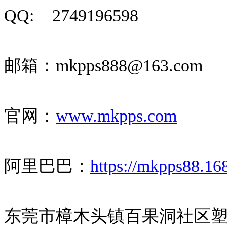
QQ: 2749196598
邮箱：mkpps888@163.com
官网：
www.mkpps.com
阿里巴巴：
https://mkpps88.16
东莞市樟木头镇百果洞社区