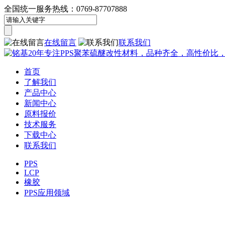
全国统一服务热线：
0769-87707888
在线留言
联系我们
首页
了解我们
产品中心
新闻中心
原料报价
技术服务
下载中心
联系我们
PPS
LCP
橡胶
PPS应用领域