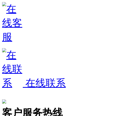
在线联系
客户服务热线