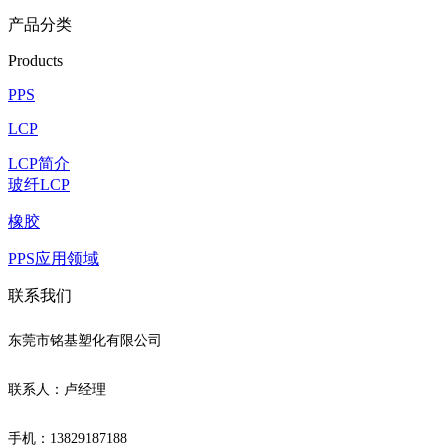
产品分类
Products
PPS
LCP
LCP简介
玻纤LCP
橡胶
PPS应用领域
联系我们
东莞市铭基塑化有限公司
联系人：卢经理
手机：13829187188