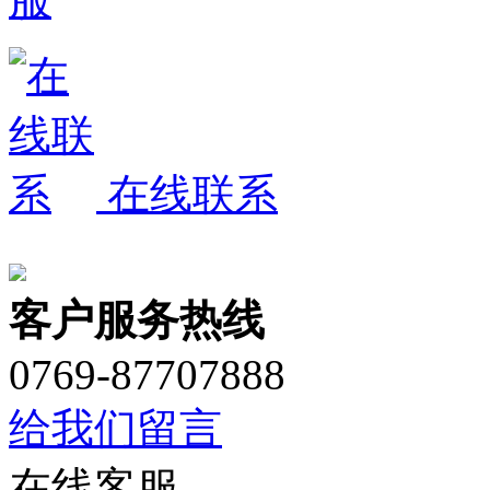
在线联系
客户服务热线
0769-87707888
给我们留言
在线客服