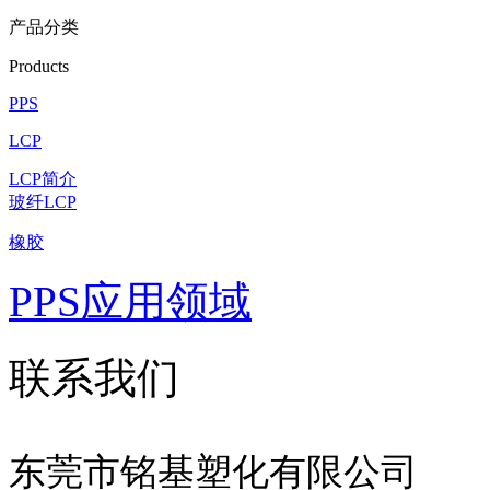
产品分类
Products
PPS
LCP
LCP简介
玻纤LCP
橡胶
PPS应用领域
联系我们
东莞市铭基塑化有限公司