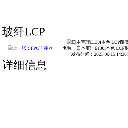
玻纤LCP
名称：
日本宝理E130I本色 LC
发布时间：2021-06-15 14:36:
详细信息