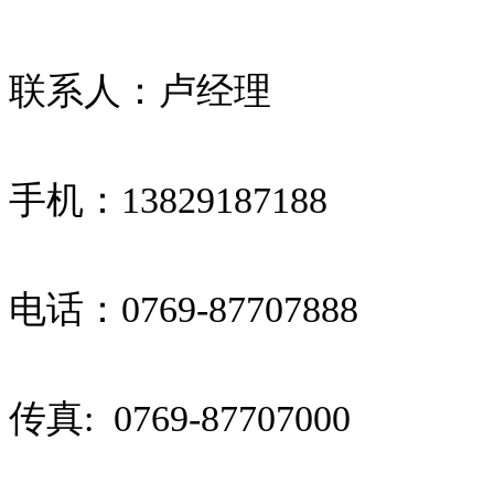
联系人：卢经理
手机：13829187188
电话：0769-87707888
传真: 0769-87707000