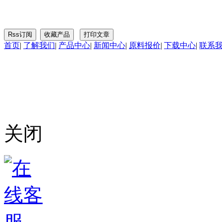
首页
|
了解我们
|
产品中心
|
新闻中心
|
原料报价
|
下载中心
|
联系
东莞市铭基塑化有限公司 版权所
粤ICP备2021133256号
技
关闭